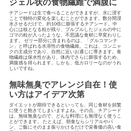
ジェル状の食物繊維で満腹に
チアシードは生で食べることができますが、水に浸す
ことで独特の変化を楽しむことができます。数分間浸
水させるだけで、約10倍に膨張するチアシード。中
心には核となる粒が残り、プルプルしたジェルの中に
ゴマの粒が入ったような、不思議な食材に早変わりし
ます。 ゼリー部分に含まれるのは、「グルコマンナ
ン」と呼ばれる水溶性の食物繊維。これは、コンニャ
クの主成分であり、自然に近いお通じに導きます。食
物繊維は保水性があり、体内でさらに膨張するため、
満腹感を得られます。しかも、低カロリーなのがうれ
しいですね。
無味無臭でアレンジ自在！使
い方はアイデア次第
ダイエットが期待できるといっても、同じ食材を頻繁
に使うと飽きてしまいますよね。その点、チアシード
は、無味無臭なので、どんな料理にも無理なく使うこ
とができます。 たとえば、朝食ならシリアルやパ
ン、ご飯にそのまま振りかけるだけで栄養価の高い食