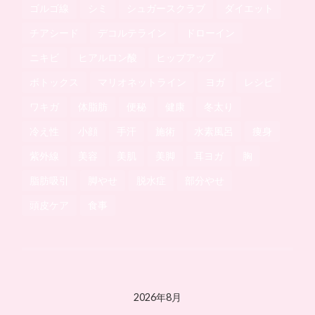
ゴルゴ線
シミ
シュガースクラブ
ダイエット
チアシード
デコルテライン
ドローイン
ニキビ
ヒアルロン酸
ヒップアップ
ボトックス
マリオネットライン
ヨガ
レシピ
ワキガ
体脂肪
便秘
健康
冬太り
冷え性
小顔
手汗
施術
水素風呂
痩身
紫外線
美容
美肌
美脚
耳ヨガ
胸
脂肪吸引
脚やせ
脱水症
部分やせ
頭皮ケア
食事
2026年8月