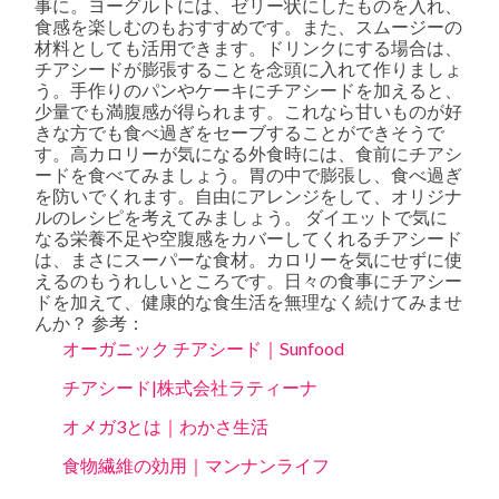
事に。ヨーグルトには、ゼリー状にしたものを入れ、
食感を楽しむのもおすすめです。また、スムージーの
材料としても活用できます。ドリンクにする場合は、
チアシードが膨張することを念頭に入れて作りましょ
う。手作りのパンやケーキにチアシードを加えると、
少量でも満腹感が得られます。これなら甘いものが好
きな方でも食べ過ぎをセーブすることができそうで
す。高カロリーが気になる外食時には、食前にチアシ
ードを食べてみましょう。胃の中で膨張し、食べ過ぎ
を防いでくれます。自由にアレンジをして、オリジナ
ルのレシピを考えてみましょう。 ダイエットで気に
なる栄養不足や空腹感をカバーしてくれるチアシード
は、まさにスーパーな食材。カロリーを気にせずに使
えるのもうれしいところです。日々の食事にチアシー
ドを加えて、健康的な食生活を無理なく続けてみませ
んか？ 参考：
オーガニック チアシード｜Sunfood
チアシード|株式会社ラティーナ
オメガ3とは｜わかさ生活
食物繊維の効用｜マンナンライフ