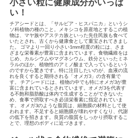
小さい粒に健康成分がいっぱ
い！
チアシードとは、「サルビア・ヒスパニカ」というシ
ソ科植物の種のこと。メキシコを原産地とするこの植
物は、マヤ族やアステカ族といった先住民族も食べて
いたとされ、古くから健康食として重宝されてきまし
た。 ゴマより一回り小さい1mm程度の粒には、さま
ざまな栄養素が豊富に含まれています。食物繊維をは
じめ、カルシウムやマグネシウム、鉄分といったミネ
ラルのほか、植物性のアミノ酸まで入っているという
のですから驚きです。特に注目したいのが、血液の流
れを良くすると期待される「オメガ3」の含有量で
す。 チアシードには、植物の中でも特にオメガ3が豊
富に含まれているとされています。オメガ3を代表す
る不飽和脂肪酸は体内で生成することができないた
め、食事で摂取すべき必須栄養素に指定されていま
す。 オメガ3のような脂質は、細胞膜の材料として使
われます。不足すると細胞膜が壊れやすくなり、代謝
の低下を招きます。良質の脂質をしっかり摂取するこ
とで、理想のボディに近づきます。