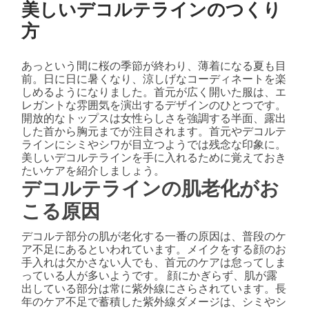
美しいデコルテラインのつくり
方
あっという間に桜の季節が終わり、薄着になる夏も目
前。日に日に暑くなり、涼しげなコーディネートを楽
しめるようになりました。首元が広く開いた服は、エ
レガントな雰囲気を演出するデザインのひとつです。
開放的なトップスは女性らしさを強調する半面、露出
した首から胸元までが注目されます。首元やデコルテ
ラインにシミやシワが目立つようでは残念な印象に。
美しいデコルテラインを手に入れるために覚えておき
たいケアを紹介しましょう。
デコルテラインの肌老化がお
こる原因
デコルテ部分の肌が老化する一番の原因は、普段のケ
ア不足にあるといわれています。メイクをする顔のお
手入れは欠かさない人でも、首元のケアは怠ってしま
っている人が多いようです。 顔にかぎらず、肌が露
出している部分は常に紫外線にさらされています。長
年のケア不足で蓄積した紫外線ダメージは、シミやシ