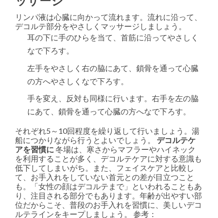
ッサージ
リンパ液は心臓に向かって流れます。流れに沿って、
デコルテ部分をやさしくマッサージしましょう。
耳の下に手のひらを当て、首筋に沿ってやさしく
なで下ろす。
左手をやさしく右の脇にあて、鎖骨を通って心臓
の方へやさしくなで下ろす。
手を変え、反対も同様に行います。右手を左の脇
にあて、鎖骨を通って心臓の方へなで下ろす。
それぞれ5～10回程度を繰り返して行いましょう。湯
船につかりながら行うとよいでしょう。
デコルテケ
アを習慣に
冬場は、寒さからマフラーやハイネック
を利用することが多く、デコルテケアに対する意識も
低下してしまいがち。また、フェイスケアと比較し
て、お手入れをしていない首元との差が目立つこと
も。「女性の顔はデコルテまで」といわれることもあ
り、注目される部分でもあります。年齢が出やすい部
位だからこそ、普段のお手入れを習慣に、美しいデコ
ルテラインをキープしましょう。 参考：