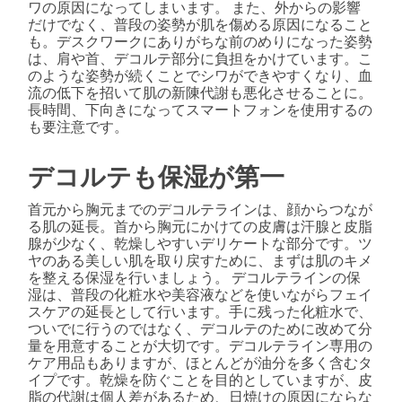
ワの原因になってしまいます。 また、外からの影響
だけでなく、普段の姿勢が肌を傷める原因になること
も。デスクワークにありがちな前のめりになった姿勢
は、肩や首、デコルテ部分に負担をかけています。こ
のような姿勢が続くことでシワができやすくなり、血
流の低下を招いて肌の新陳代謝も悪化させることに。
長時間、下向きになってスマートフォンを使用するの
も要注意です。
デコルテも保湿が第一
首元から胸元までのデコルテラインは、顔からつなが
る肌の延長。首から胸元にかけての皮膚は汗腺と皮脂
腺が少なく、乾燥しやすいデリケートな部分です。ツ
ヤのある美しい肌を取り戻すために、まずは肌のキメ
を整える保湿を行いましょう。 デコルテラインの保
湿は、普段の化粧水や美容液などを使いながらフェイ
スケアの延長として行います。手に残った化粧水で、
ついでに行うのではなく、デコルテのために改めて分
量を用意することが大切です。デコルテライン専用の
ケア用品もありますが、ほとんどが油分を多く含むタ
イプです。乾燥を防ぐことを目的としていますが、皮
脂の代謝は個人差があるため、日焼けの原因にならな