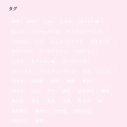
タグ
BMI
BNLS
しわ
たるみ
ほうれい線
むくみ
グリーンネイル
ケミカルピーリング
ゴルゴ線
シミ
シュガースクラブ
ダイエット
チアシード
デコルテライン
ドローイン
ニキビ
ヒアルロン酸
ヒップアップ
ボトックス
マリオネットライン
ヨガ
レシピ
ワキガ
体脂肪
便秘
健康
冬太り
冷え性
小顔
手汗
施術
水素風呂
痩身
紫外線
美容
美肌
美脚
耳ヨガ
胸
脂肪吸引
脚やせ
脱水症
部分やせ
頭皮ケア
食事